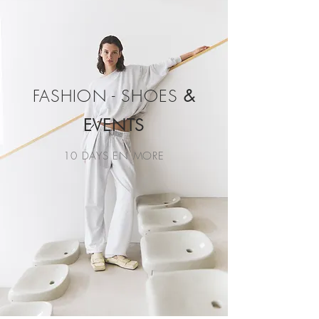
FASHION - SHOES
&
EVENTS
10 DAYS EN MORE