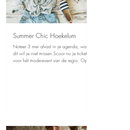
Summer Chic Hoekelum
Noteer 3 mei alvast in je agenda, want
dit wil je niet missen.Scoor nu je tickets
voor hét mode-event van de regio. Op de
sprookjesachtige locatie Kasteel
Hoekelum in Bennekom word je
meegenomen in de allernieuwste
modetrends voor deze zomer. Laat je
inspireren door een wervelende
modeshow waarin onze modellen de
nieuwste collecties tot leven brengen. Het
evenement start om 15:00 uur, graag
uiterlijk 14:45 uur aanwezig. De sfeer is