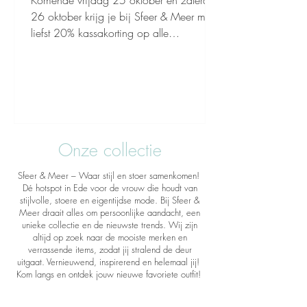
Komende vrijdag 25 oktober en zaterdag
26 oktober krijg je bij Sfeer & Meer maar
liefst 20% kassakorting op alle
winterjassen ! De perfecte kans om jouw
favoriete jas te scoren — warm, stijlvol en
met korting! Of je nu gaat voor sportief,
klassiek of trendy… bij ons vind je altijd
een jas die bij je past. Met deze actie zit
jij er gegarandeerd lekker warm bij deze
Onze collectie
winter . Kom gezellig langs, ontdek onze
nieuwe najaarscollectie en profiteer van
Sfeer & Meer – Waar stijl en stoer samenkomen!
deze mooie korting! 📍 Sfeer
Dé hotspot in Ede voor de vrouw die houdt van
stijlvolle, stoere en eigentijdse mode. Bij Sfeer &
Meer draait alles om persoonlijke aandacht, een
unieke collectie en de nieuwste trends. Wij zijn
altijd op zoek naar de mooiste merken en
verrassende items, zodat jij stralend de deur
uitgaat. Vernieuwend, inspirerend en helemaal jij!
Kom langs en ontdek jouw nieuwe favoriete outfit!