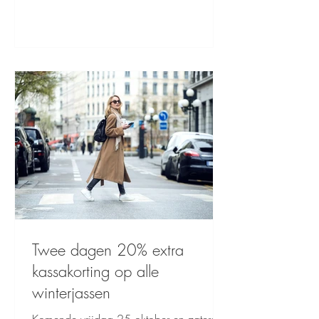
trends. Een middag vol fashion,
gezelligheid en good vibes, dat wil je
zeker niet missen. We kijken ernaar uit je
te zien! 💫
Twee dagen 20% extra
kassakorting op alle
winterjassen