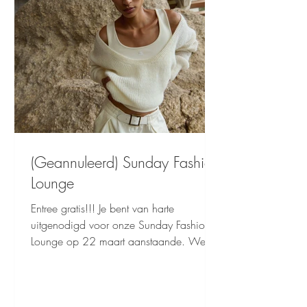
compleet verzorgd met muziek van DJ
Pim, te
(Geannuleerd) Sunday Fashion
Lounge
Entree gratis!!! Je bent van harte
uitgenodigd voor onze Sunday Fashion
Lounge op 22 maart aanstaande. We
starten om 15.00 uur. Kom genieten van
een relaxte en ontspannen sfeer, laat je
inspireren en ontdek samen de nieuwste