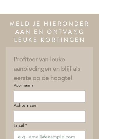
MELD JE HIERONDER
AAN EN ONTVANG
LEUKE KORTINGEN
Profiteer van leuke 
aanbiedingen en blijf als 
eerste op de hoogte!
Voornaam
Achternaam
Email
*